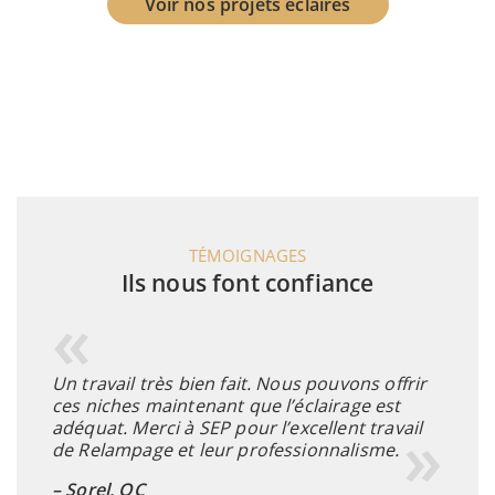
Voir nos projets éclairés
TÉMOIGNAGES
Ils nous font confiance
s
Un travail très bien fait. Nous pouvons offrir
Félici
ous
ces niches maintenant que l’éclairage est
travai
adéquat. Merci à SEP pour l’excellent travail
rapid
de Relampage et leur professionnalisme.
les vi
es
– Sorel, QC
– Gat