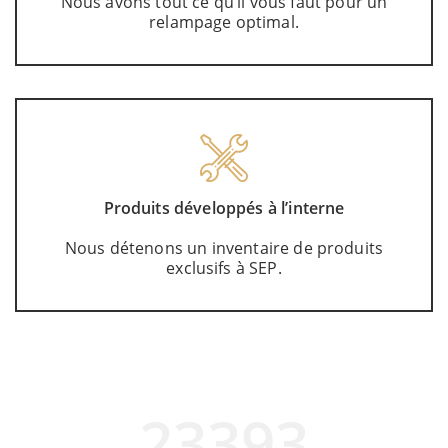
Nous avons tout ce qu’il vous faut pour un
relampage optimal.
Produits développés à l’interne
Nous détenons un inventaire de produits
exclusifs à SEP.
25591