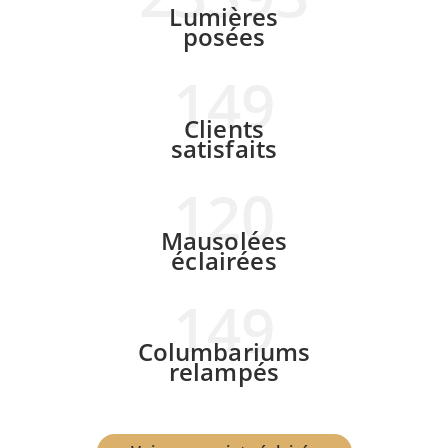
Lumières
posées
163
Clients
satisfaits
120
Mausolées
éclairées
163
Columbariums
relampés